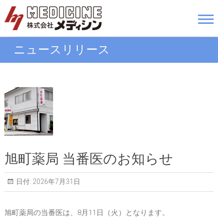
Skip
to
株式会社メディシン
content
ニュースリリース
旭町薬局 当番医のお知らせ
日付:
2026年7月31日
旭町薬局の当番医は、8月11日（火）となります。