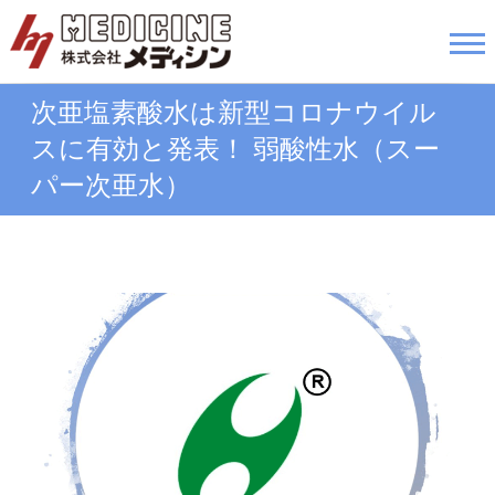
Skip
to
株式会社メディシン
content
次亜塩素酸水は新型コロナウイル
スに有効と発表！
弱酸性水（スー
パー次亜水）